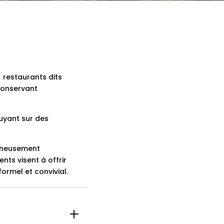
s restaurants dits
 conservant
puyant sur des
igneusement
nts visent à offrir
ormel et convivial.