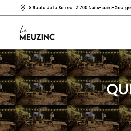

8 Route de la Serrée
·
21700 Nuits-saint-George
QU