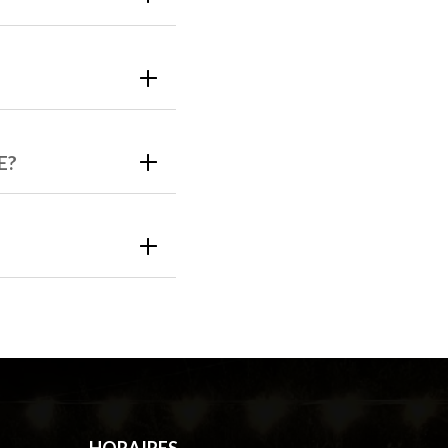
E?
HORAIRES