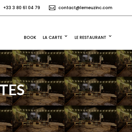


+33 3 80 61 04 79
contact@lemeuzinc.com
BOOK
LA CARTE
LE RESTAURANT
TES