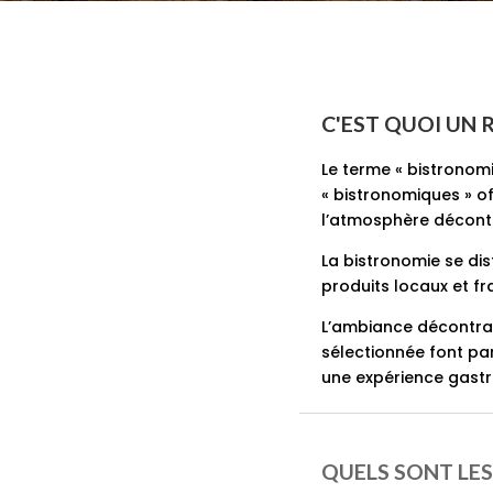
C'EST QUOI UN
Le terme « bistronomi
« bistronomiques » of
l’atmosphère décontr
La bistronomie se dis
produits locaux et fr
L’ambiance décontrac
sélectionnée font par
une expérience gastr
QUELS SONT LE