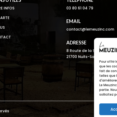
E INFOS
03 80 61 04 79
CARTE
EMAIL
US
contact@lemeuzinc.com
NTACT
ADRESSE
8 Route de la Serrée
21700 Nuits-Saint-George
Pour offrir
que les co
fait de co
telles que
d'améliore
Le Meuzinc
partie. No
sollicitez 
Ac
ervés