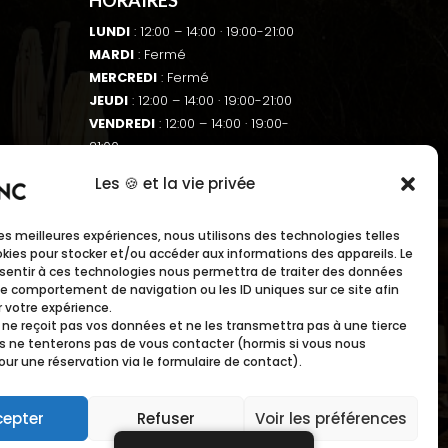
LUNDI
: 12:00 – 14:00
· 19:00-21:00
MARDI
: Fermé
MERCREDI
: Fermé
JEUDI
: 12:00 – 14:00
· 19:00-21:00
VENDREDI
: 12:00 – 14:00
· 19:00-
21:00
SAMEDI
: 12:00 – 14:00
· 19:00-21:00
Les 🍪 et la vie privée
DIMANCHE
: 12:00 – 14:00
· 19:00-
21:00
s
 les meilleures expériences, nous utilisons des technologies telles
okies pour stocker et/ou accéder aux informations des appareils. Le
nsentir à ces technologies nous permettra de traiter des données
BOOK
 le comportement de navigation ou les ID uniques sur ce site afin
r votre expérience.
 ne reçoit pas vos données et ne les transmettra pas à une tierce
us ne tenterons pas de vous contacter (hormis si vous nous
pour une réservation via le formulaire de contact).
cepter
Refuser
Voir les préférences
MENTIONS LÉGALES
|
CONFIDENTIALITÉ